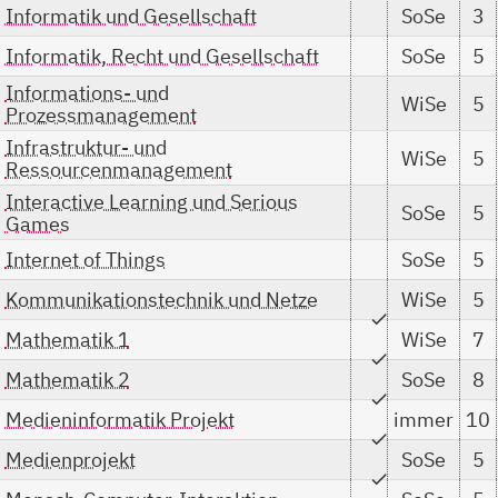
Informatik und Gesellschaft
SoSe
3
Informatik, Recht und Gesellschaft
SoSe
5
Informations- und
WiSe
5
Prozessmanagement
Infrastruktur- und
WiSe
5
Ressourcenmanagement
Interactive Learning und Serious
SoSe
5
Games
Internet of Things
SoSe
5
Kommunikationstechnik und Netze
WiSe
5
check
Mathematik 1
WiSe
7
check
Mathematik 2
SoSe
8
check
Medieninformatik Projekt
immer
10
check
Medienprojekt
SoSe
5
check