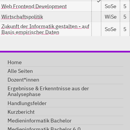
check
Web Frontend Development
SoSe
5
Wirtschaftspolitik
WiSe
5
Zukunft der Informatik gestalten - auf
SoSe
5
Basis empirischer Daten
Home
Alle Seiten
Dozent*innen
Ergebnisse & Erkenntnisse aus der
Analysephase
Handlungsfelder
Kurzbericht
Medieninformatik Bachelor
Medieninformatik Bachelor 6.0