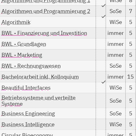
Algorithmen und Programmierung 1
WiSe
8
check
Algorithmen und Programmierung 2
SoSe
7
check
Algorithmik
WiSe
5
BWL - Finanzierung und Investition
immer
5
BWL - Grundlagen
immer
5
BWL - Marketing
immer
5
BWL - Rechnungswesen
SoSe
5
Bachelorarbeit inkl. Kolloquium
immer
15
check
Beautiful Interfaces
WiSe
5
Betriebssysteme und verteilte
SoSe
5
Systeme
Business Engineering
SoSe
5
Business Intelligence
WiSe
5
Circular Bioeconomy
immer
5