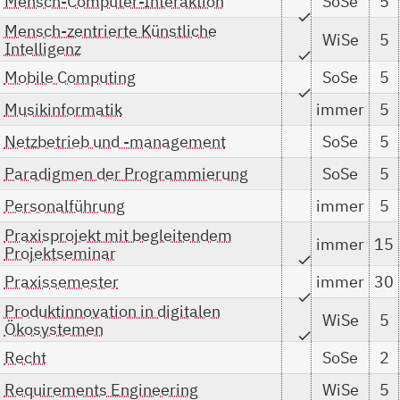
Mensch-Computer-Interaktion
SoSe
5
check
Mensch-zentrierte Künstliche
WiSe
5
Intelligenz
check
Mobile Computing
SoSe
5
check
Musikinformatik
immer
5
Netzbetrieb und -management
SoSe
5
Paradigmen der Programmierung
SoSe
5
Personalführung
immer
5
Praxisprojekt mit begleitendem
immer
15
Projektseminar
check
Praxissemester
immer
30
check
Produktinnovation in digitalen
WiSe
5
Ökosystemen
check
Recht
SoSe
2
Requirements Engineering
WiSe
5