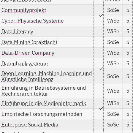
Communityprojekt
SoSe
5
check
Cyber-Physische Systeme
WiSe
5
Data Literacy
WiSe
5
Data Mining (praktisch)
SoSe
5
Data-Driven Company
WiSe
5
Datenbanksysteme
WiSe
5
check
Deep Learning, Machine Learning und
SoSe
5
Künstliche Intelligenz
Einführung in Betriebssysteme und
WiSe
5
Rechnerarchitektur
Einführung in die Medieninformatik
WiSe
5
check
Empirische Forschungsmethoden
SoSe
5
Enterprise Social Media
SoSe
5