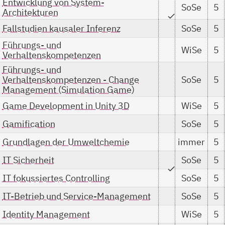
Entwicklung von System-
SoSe
5
Architekturen
check
Fallstudien kausaler Inferenz
SoSe
5
Führungs- und
WiSe
5
Verhaltenskompetenzen
Führungs- und
Verhaltenskompetenzen - Change
SoSe
5
Management (Simulation Game)
Game Development in Unity 3D
WiSe
5
Gamification
SoSe
5
Grundlagen der Umweltchemie
immer
5
IT Sicherheit
SoSe
5
check
IT fokussiertes Controlling
SoSe
5
IT-Betrieb und Service-Management
SoSe
5
Identity Management
WiSe
5