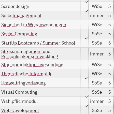
check
Screendesign
WiSe
5
check
Selbstmanagement
immer
5
Sicherheit in Webanwendungen
WiSe
5
Social Computing
SoSe
5
check
StartUp Bootcamp / Summer School
SoSe
5
Stressmanagement und
immer
5
Persönlichkeitsentwicklung
Studioproduktion Livesendung
WiSe
5
Theoretische Informatik
WiSe
5
check
Umweltringvorlesung
SoSe
5
Visual Computing
SoSe
5
check
Wahlpflichtmodul
immer
5
check
Web Development
SoSe
5