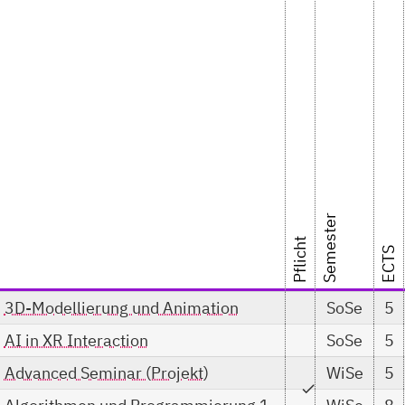
Semester
Pflicht
ECTS
3D-Modellierung und Animation
SoSe
5
AI in XR Interaction
SoSe
5
Advanced Seminar (Projekt)
WiSe
5
check